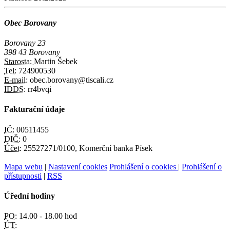
Obec Borovany
Borovany 23
398 43 Borovany
Starosta:
Martin Šebek
Tel:
724900530
E-mail:
obec.borovany@tiscali.cz
IDDS:
rr4bvqi
Fakturační údaje
IČ:
00511455
DIČ:
0
Účet:
25527271/0100, Komerční banka Písek
Mapa webu
|
Nastavení cookies
Prohlášení o cookies
|
Prohlášení o
přístupnosti
|
RSS
Úřední hodiny
PO:
14.00 - 18.00 hod
ÚT: