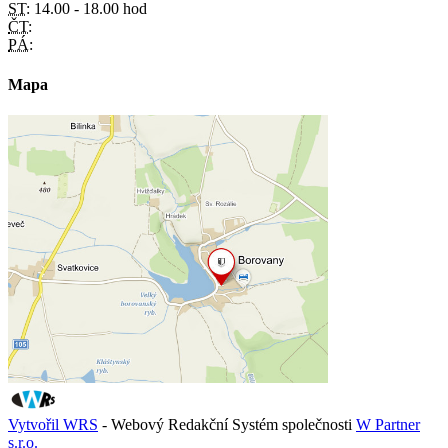
ST:
14.00 - 18.00 hod
ČT:
PÁ:
Mapa
Vytvořil WRS
- Webový Redakční Systém společnosti
W Partner
s.r.o.