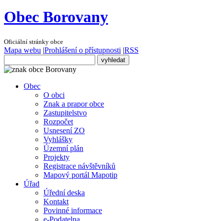
Obec Borovany
Oficiální stránky obce
Mapa webu
|
Prohlášení o přístupnosti
|
RSS
Obec
O obci
Znak a prapor obce
Zastupitelstvo
Rozpočet
Usnesení ZO
Vyhlášky
Územní plán
Projekty
Registrace návštěvníků
Mapový portál Mapotip
Úřad
Úřední deska
Kontakt
Povinné informace
e-Podatelna