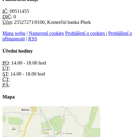
IČ:
00511455
DIČ:
0
Účet:
25527271/0100, Komerční banka Písek
Mapa webu
|
Nastavení cookies
Prohlášení o cookies
|
Prohlášení o
přístupnosti
|
RSS
Úřední hodiny
PO:
14.00 - 18.00 hod
ÚT:
ST:
14.00 - 18.00 hod
ČT:
PÁ:
Mapa