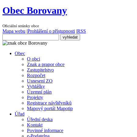
Obec Borovany
Oficiální stránky obce
Mapa webu
|
Prohlášení o přístupnosti
|
RSS
Obec
O obci
Znak a prapor obce
Zastupitelstvo
Rozpočet
Usnesení ZO
Vyhlášky
Územní plán
Projekty
Registrace návštěvníků
Mapový portál Mapotip
Úřad
Úřední deska
Kontakt
Povinné informace
e-Podatelna