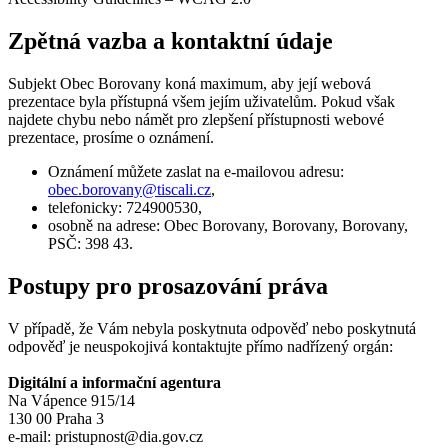
Zpětná vazba a kontaktní údaje
Subjekt Obec Borovany koná maximum, aby její webová
prezentace byla přístupná všem jejím uživatelům. Pokud však
najdete chybu nebo námět pro zlepšení přístupnosti webové
prezentace, prosíme o oznámení.
Oznámení můžete zaslat na e-mailovou adresu:
obec.borovany@
tiscali.cz
,
telefonicky: 724900530,
osobně na adrese: Obec Borovany, Borovany, Borovany,
PSČ: 398 43.
Postupy pro prosazování práva
V případě, že Vám nebyla poskytnuta odpověď nebo poskytnutá
odpověď je neuspokojivá kontaktujte přímo nadřízený orgán:
Digitální a informační agentura
Na Vápence 915/14
130 00 Praha 3
e-mail: pristupnost@dia.gov.cz