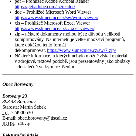
pdf – Prohlížeč Adobe Acrobat Reader
https://get.adobe.com/cz/reader/
doc – Prohlížeč Microsoft Word Viewer
https://www.slunecnice.cz/sw/word-viewer/
xls – Prohlížeč Microsoft Excel Viewer
https://www.slunecnice.cz/…xcel-viewer/
zip – některé dokumenty mohou být z důvodu velikosti
komprimovány. Na internetu je velké množství programů,
které dokážou tento formát
dekomprimovat.
https://www.slunecnice.cz/sw/7-zip/
Některé informace, u kterých nebylo možné získat materiál
v zdrojové, textové podobě, jsou prezentovány jako obrázky
s dostatečně velkým rozlišením.
Obec Borovany
Borovany 23
398 43 Borovany
Starosta:
Martin Šebek
Tel:
724900530
E-mail:
obec.borovany@tiscali.cz
IDDS:
rr4bvqi
Fakturační údaje