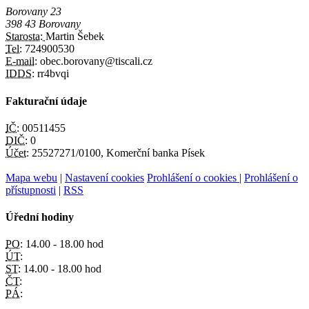
Borovany 23
398 43 Borovany
Starosta:
Martin Šebek
Tel:
724900530
E-mail:
obec.borovany@tiscali.cz
IDDS:
rr4bvqi
Fakturační údaje
IČ:
00511455
DIČ:
0
Účet:
25527271/0100, Komerční banka Písek
Mapa webu
|
Nastavení cookies
Prohlášení o cookies
|
Prohlášení o
přístupnosti
|
RSS
Úřední hodiny
PO:
14.00 - 18.00 hod
ÚT:
ST:
14.00 - 18.00 hod
ČT:
PÁ: