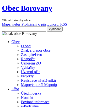
Obec Borovany
Oficiální stránky obce
Mapa webu
|
Prohlášení o přístupnosti
|
RSS
Obec
O obci
Znak a prapor obce
Zastupitelstvo
Rozpočet
Usnesení ZO
Vyhlášky
Územní plán
Projekty
Registrace návštěvníků
Mapový portál Mapotip
Úřad
Úřední deska
Kontakt
Povinné informace
e-Podatelna