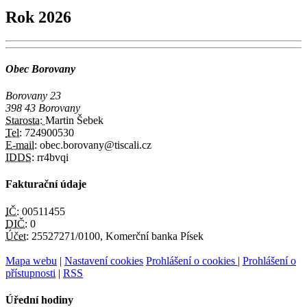
Rok 2026
Obec Borovany
Borovany 23
398 43 Borovany
Starosta:
Martin Šebek
Tel:
724900530
E-mail:
obec.borovany@tiscali.cz
IDDS:
rr4bvqi
Fakturační údaje
IČ:
00511455
DIČ:
0
Účet:
25527271/0100, Komerční banka Písek
Mapa webu
|
Nastavení cookies
Prohlášení o cookies
|
Prohlášení o
přístupnosti
|
RSS
Úřední hodiny