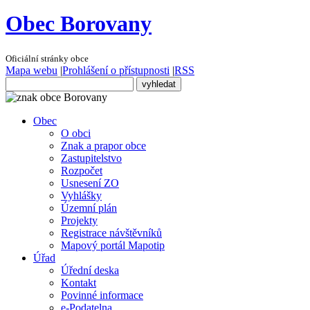
Obec Borovany
Oficiální stránky obce
Mapa webu
|
Prohlášení o přístupnosti
|
RSS
Obec
O obci
Znak a prapor obce
Zastupitelstvo
Rozpočet
Usnesení ZO
Vyhlášky
Územní plán
Projekty
Registrace návštěvníků
Mapový portál Mapotip
Úřad
Úřední deska
Kontakt
Povinné informace
e-Podatelna