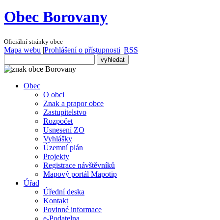
Obec Borovany
Oficiální stránky obce
Mapa webu
|
Prohlášení o přístupnosti
|
RSS
Obec
O obci
Znak a prapor obce
Zastupitelstvo
Rozpočet
Usnesení ZO
Vyhlášky
Územní plán
Projekty
Registrace návštěvníků
Mapový portál Mapotip
Úřad
Úřední deska
Kontakt
Povinné informace
e-Podatelna