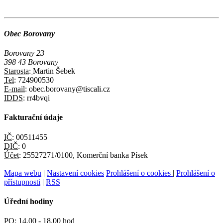
Obec Borovany
Borovany 23
398 43 Borovany
Starosta:
Martin Šebek
Tel:
724900530
E-mail:
obec.borovany@tiscali.cz
IDDS:
rr4bvqi
Fakturační údaje
IČ:
00511455
DIČ:
0
Účet:
25527271/0100, Komerční banka Písek
Mapa webu
|
Nastavení cookies
Prohlášení o cookies
|
Prohlášení o
přístupnosti
|
RSS
Úřední hodiny
PO:
14.00 - 18.00 hod