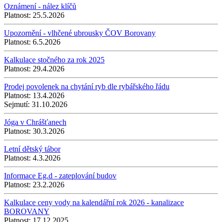
Oznámení - nález klíčů
Platnost:
25.5.2026
Upozornění - vlhčené ubrousky ČOV Borovany
Platnost:
6.5.2026
Kalkulace stočného za rok 2025
Platnost:
29.4.2026
Prodej povolenek na chytání ryb dle rybářského řádu
Platnost:
13.4.2026
Sejmutí:
31.10.2026
Jóga v Chrášťanech
Platnost:
30.3.2026
Letní dětský tábor
Platnost:
4.3.2026
Informace Eg.d - zateplování budov
Platnost:
23.2.2026
Kalkulace ceny vody na kalendářní rok 2026 - kanalizace
BOROVANY
Platnost:
17.12.2025