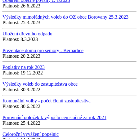
Opatření obecné povahy č. 1/2023
Platnost:
26.6.2023
Výsledky mimořádných voleb do OZ obce Borovany 25.3.2023
Platnost:
25.3.2023
Uložení dřevního odpadu
Platnost:
8.3.2023
Prezentace domu pro seniory - Bernartice
Platnost:
20.2.2023
Poplatky na rok 2023
Platnost:
19.12.2022
Výsledky voleb do zastupitelstva obce
Platnost:
30.9.2022
Komunální volby - počet členů zastupitesltva
Platnost:
30.6.2022
Porovnání položek k výpočtu cen stočné za rok 2021
Platnost:
25.4.2022
Celoroční vyvážení popelnic