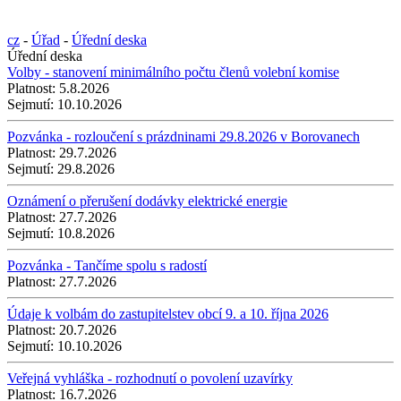
cz
-
Úřad
-
Úřední deska
Úřední deska
Volby - stanovení minimálního počtu členů volební komise
Platnost:
5.8.2026
Sejmutí:
10.10.2026
Pozvánka - rozloučení s prázdninami 29.8.2026 v Borovanech
Platnost:
29.7.2026
Sejmutí:
29.8.2026
Oznámení o přerušení dodávky elektrické energie
Platnost:
27.7.2026
Sejmutí:
10.8.2026
Pozvánka - Tančíme spolu s radostí
Platnost:
27.7.2026
Údaje k volbám do zastupitelstev obcí 9. a 10. října 2026
Platnost:
20.7.2026
Sejmutí:
10.10.2026
Veřejná vyhláška - rozhodnutí o povolení uzavírky
Platnost:
16.7.2026