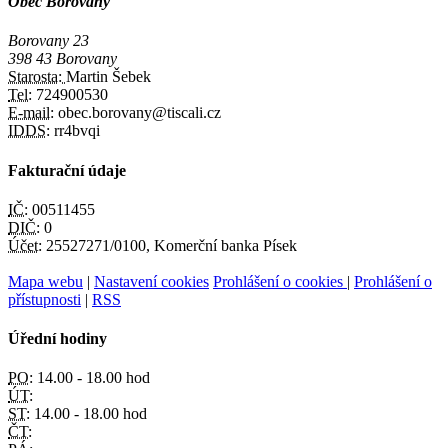
Obec Borovany
Borovany 23
398 43 Borovany
Starosta:
Martin Šebek
Tel:
724900530
E-mail:
obec.borovany@tiscali.cz
IDDS:
rr4bvqi
Fakturační údaje
IČ:
00511455
DIČ:
0
Účet:
25527271/0100, Komerční banka Písek
Mapa webu
|
Nastavení cookies
Prohlášení o cookies
|
Prohlášení o
přístupnosti
|
RSS
Úřední hodiny
PO:
14.00 - 18.00 hod
ÚT:
ST:
14.00 - 18.00 hod
ČT: