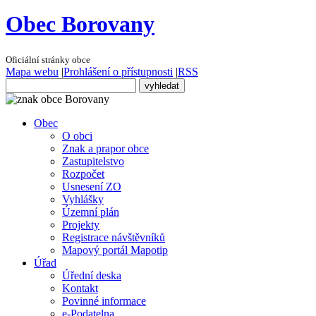
Obec Borovany
Oficiální stránky obce
Mapa webu
|
Prohlášení o přístupnosti
|
RSS
Obec
O obci
Znak a prapor obce
Zastupitelstvo
Rozpočet
Usnesení ZO
Vyhlášky
Územní plán
Projekty
Registrace návštěvníků
Mapový portál Mapotip
Úřad
Úřední deska
Kontakt
Povinné informace
e-Podatelna