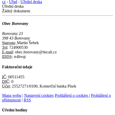
cz
-
Úřad
-
Úřední deska
Úřední deska
Žádný dokument.
Obec Borovany
Borovany 23
398 43 Borovany
Starosta:
Martin Šebek
Tel:
724900530
E-mail:
obec.borovany@tiscali.cz
IDDS:
rr4bvqi
Fakturační údaje
IČ:
00511455
DIČ:
0
Účet:
25527271/0100, Komerční banka Písek
Mapa webu
|
Nastavení cookies
Prohlášení o cookies
|
Prohlášení o
přístupnosti
|
RSS
Úřední hodiny