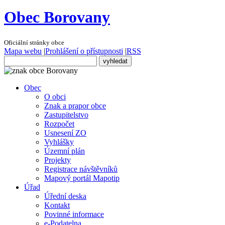
Obec Borovany
Oficiální stránky obce
Mapa webu
|
Prohlášení o přístupnosti
|
RSS
Obec
O obci
Znak a prapor obce
Zastupitelstvo
Rozpočet
Usnesení ZO
Vyhlášky
Územní plán
Projekty
Registrace návštěvníků
Mapový portál Mapotip
Úřad
Úřední deska
Kontakt
Povinné informace
e-Podatelna