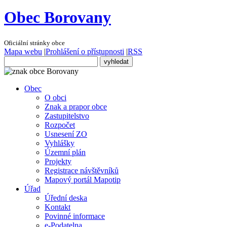
Obec Borovany
Oficiální stránky obce
Mapa webu
|
Prohlášení o přístupnosti
|
RSS
Obec
O obci
Znak a prapor obce
Zastupitelstvo
Rozpočet
Usnesení ZO
Vyhlášky
Územní plán
Projekty
Registrace návštěvníků
Mapový portál Mapotip
Úřad
Úřední deska
Kontakt
Povinné informace
e-Podatelna