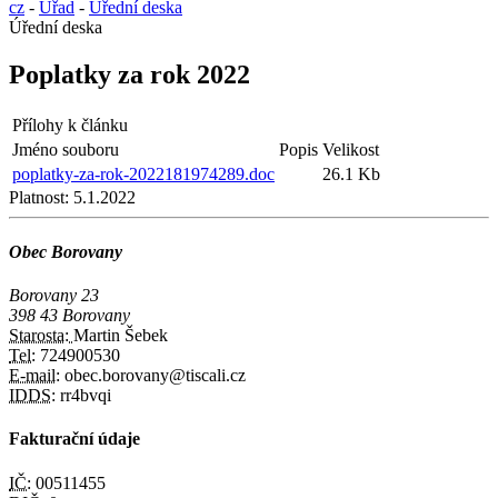
cz
-
Úřad
-
Úřední deska
Úřední deska
Poplatky za rok 2022
Přílohy k článku
Jméno souboru
Popis
Velikost
poplatky-za-rok-2022181974289.doc
26.1 Kb
Platnost:
5.1.2022
Obec Borovany
Borovany 23
398 43 Borovany
Starosta:
Martin Šebek
Tel:
724900530
E-mail:
obec.borovany@tiscali.cz
IDDS:
rr4bvqi
Fakturační údaje
IČ:
00511455