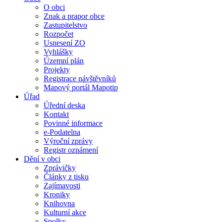
O obci
Znak a prapor obce
Zastupitelstvo
Rozpočet
Usnesení ZO
Vyhlášky
Územní plán
Projekty
Registrace návštěvníků
Mapový portál Mapotip
Úřad
Úřední deska
Kontakt
Povinné informace
e-Podatelna
Výroční zprávy
Registr oznámení
Dění v obci
Zprávičky
Články z tisku
Zajímavosti
Kroniky
Knihovna
Kulturní akce
Spolky