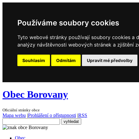
Používáme soubory cookies
Tyto webové stránky používají soubory cookies a da
analýzy návštěvnosti webových stránek a zjištění z
Souhlasím
Odmítám
Upravit mé předvolby
Obec Borovany
Oficiální stránky obce
Mapa webu
|
Prohlášení o přístupnosti
|
RSS
Obec