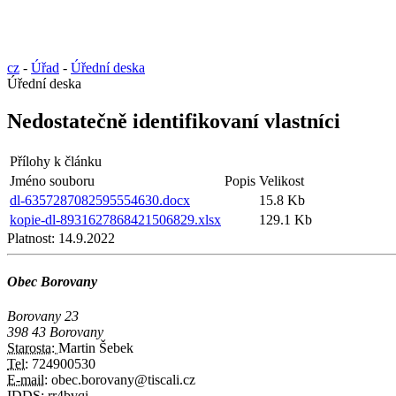
cz
-
Úřad
-
Úřední deska
Úřední deska
Nedostatečně identifikovaní vlastníci
Přílohy k článku
Jméno souboru
Popis
Velikost
dl-6357287082595554630.docx
15.8 Kb
kopie-dl-8931627868421506829.xlsx
129.1 Kb
Platnost:
14.9.2022
Obec Borovany
Borovany 23
398 43 Borovany
Starosta:
Martin Šebek
Tel:
724900530
E-mail:
obec.borovany@tiscali.cz
IDDS:
rr4bvqi