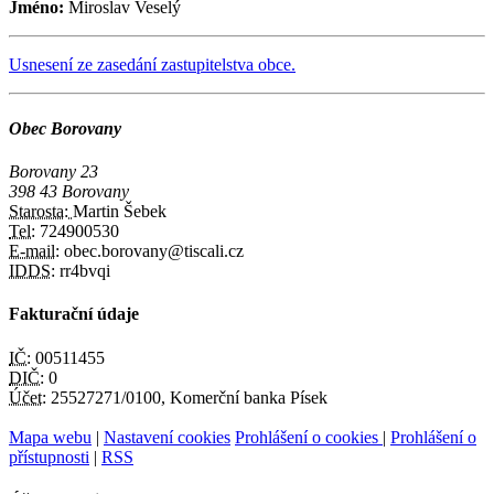
Jméno:
Miroslav Veselý
Usnesení ze zasedání zastupitelstva obce.
Obec Borovany
Borovany 23
398 43 Borovany
Starosta:
Martin Šebek
Tel:
724900530
E-mail:
obec.borovany@tiscali.cz
IDDS:
rr4bvqi
Fakturační údaje
IČ:
00511455
DIČ:
0
Účet:
25527271/0100, Komerční banka Písek
Mapa webu
|
Nastavení cookies
Prohlášení o cookies
|
Prohlášení o
přístupnosti
|
RSS