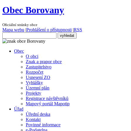
Obec Borovany
Oficiální stránky obce
Mapa webu
|
Prohlášení o přístupnosti
|
RSS
Obec
O obci
Znak a prapor obce
Zastupitelstvo
Rozpočet
Usnesení ZO
Vyhlášky
Územní plán
Projekty
Registrace návštěvníků
Mapový portál Mapotip
Úřad
Úřední deska
Kontakt
Povinné informace
e-Podatelna