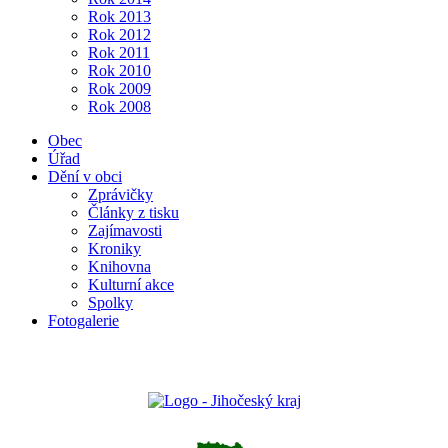
Rok 2013
Rok 2012
Rok 2011
Rok 2010
Rok 2009
Rok 2008
Obec
Úřad
Dění v obci
Zprávičky
Články z tisku
Zajímavosti
Kroniky
Knihovna
Kulturní akce
Spolky
Fotogalerie