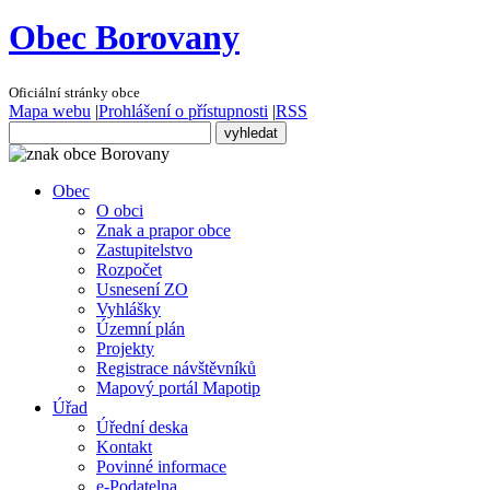
Obec Borovany
Oficiální stránky obce
Mapa webu
|
Prohlášení o přístupnosti
|
RSS
Obec
O obci
Znak a prapor obce
Zastupitelstvo
Rozpočet
Usnesení ZO
Vyhlášky
Územní plán
Projekty
Registrace návštěvníků
Mapový portál Mapotip
Úřad
Úřední deska
Kontakt
Povinné informace
e-Podatelna