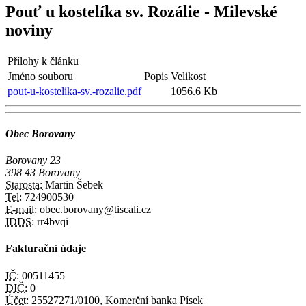
Pouť u kostelíka sv. Rozálie - Milevské
noviny
Přílohy k článku
Jméno souboru
Popis
Velikost
pout-u-kostelika-sv.-rozalie.pdf
1056.6 Kb
Obec Borovany
Borovany 23
398 43 Borovany
Starosta:
Martin Šebek
Tel:
724900530
E-mail:
obec.borovany@tiscali.cz
IDDS:
rr4bvqi
Fakturační údaje
IČ:
00511455
DIČ:
0
Účet:
25527271/0100, Komerční banka Písek