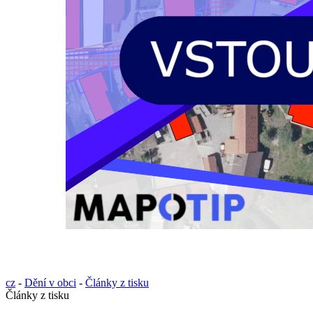
cz
-
Dění v obci
-
Články z tisku
Články z tisku