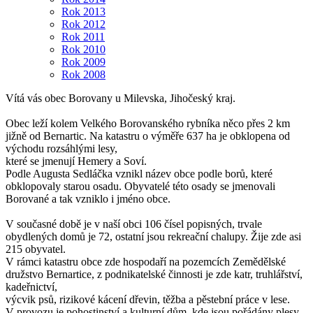
Rok 2013
Rok 2012
Rok 2011
Rok 2010
Rok 2009
Rok 2008
Vítá vás obec Borovany u Milevska, Jihočeský kraj.
Obec leží kolem Velkého Borovanského rybníka něco přes 2 km
jižně od Bernartic. Na katastru o výměře 637 ha je obklopena od
východu rozsáhlými lesy,
které se jmenují Hemery a Soví.
Podle Augusta Sedláčka vznikl název obce podle borů, které
obklopovaly starou osadu. Obyvatelé této osady se jmenovali
Borované a tak vzniklo i jméno obce.
V současné době je v naší obci 106 čísel popisných, trvale
obydlených domů je 72, ostatní jsou rekreační chalupy. Žije zde asi
215 obyvatel.
V rámci katastru obce zde hospodaří na pozemcích Zemědělské
družstvo Bernartice, z podnikatelské činnosti je zde katr, truhlářství,
kadeřnictví,
výcvik psů, rizikové kácení dřevin, těžba a pěstební práce v lese.
V provozu je pohostinství a kulturní dům, kde jsou pořádány plesy,