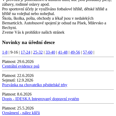
zábavy, rodinné oslavy apod.
Pro sportovní účely je využíváno fotbalové hřiště, dětské hřiště a
hřiště na volejbal nebo nohejbal.
Škola, školka, pošta, obchody a lékař jsou v nedalekých
Bernarticích. Autobusové spojení je odsud na Písek, Milevsko a
Bechyni.
Zveme Vás k prohlídce našich stránek
Novinky na úřední desce
1-8
|
9-16
|
17-24
|
25-32
|
33-40
|
41-48
|
49-56
|
57-60
|
Platnost:
29.6.2026
Centrální evidence psů
Platnost:
22.6.2026
Sejmutí:
12.9.2026
Pozvánka na chovatelko pěstitelské trhy
Platnost:
8.6.2026
Dopis - IDESKA Integrovaný dopravní systém
Platnost:
25.5.2026
Oznámení - nález klíčů