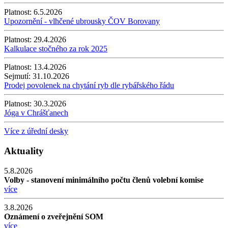
Platnost:
6.5.2026
Upozornění - vlhčené ubrousky ČOV Borovany
Platnost:
29.4.2026
Kalkulace stočného za rok 2025
Platnost:
13.4.2026
Sejmutí:
31.10.2026
Prodej povolenek na chytání ryb dle rybářského řádu
Platnost:
30.3.2026
Jóga v Chrášťanech
Více z úřední desky
Aktuality
5.8.2026
Volby - stanovení minimálního počtu členů volební komise
více
3.8.2026
Oznámení o zveřejnění SOM
více