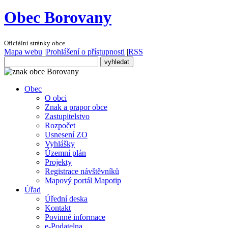
Obec Borovany
Oficiální stránky obce
Mapa webu
|
Prohlášení o přístupnosti
|
RSS
Obec
O obci
Znak a prapor obce
Zastupitelstvo
Rozpočet
Usnesení ZO
Vyhlášky
Územní plán
Projekty
Registrace návštěvníků
Mapový portál Mapotip
Úřad
Úřední deska
Kontakt
Povinné informace
e-Podatelna