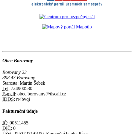
Obec Borovany
Borovany 23
398 43 Borovany
Starosta:
Martin Šebek
Tel:
724900530
E-mail:
obec.borovany@tiscali.cz
IDDS:
rr4bvqi
Fakturační údaje
IČ:
00511455
DIČ:
0
Účet:
25527271/0100, Komerční banka Písek