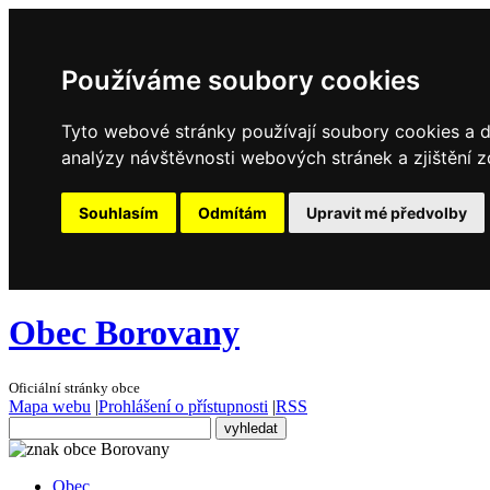
Používáme soubory cookies
Tyto webové stránky používají soubory cookies a da
analýzy návštěvnosti webových stránek a zjištění z
Souhlasím
Odmítám
Upravit mé předvolby
Obec Borovany
Oficiální stránky obce
Mapa webu
|
Prohlášení o přístupnosti
|
RSS
Obec