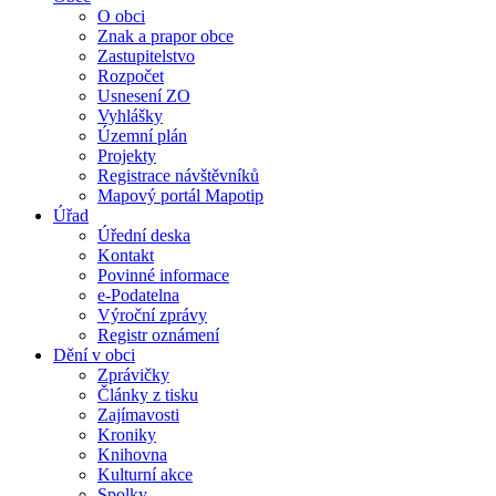
O obci
Znak a prapor obce
Zastupitelstvo
Rozpočet
Usnesení ZO
Vyhlášky
Územní plán
Projekty
Registrace návštěvníků
Mapový portál Mapotip
Úřad
Úřední deska
Kontakt
Povinné informace
e-Podatelna
Výroční zprávy
Registr oznámení
Dění v obci
Zprávičky
Články z tisku
Zajímavosti
Kroniky
Knihovna
Kulturní akce
Spolky