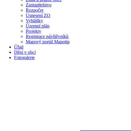
Zastupitelstvo
Rozpočet
Usnesení ZO
Vyhlášky
Územní plán
Projekty
Registrace návštěvníků
Mapový portál Mapotip
Úřad
Dění v obci
Fotogalerie