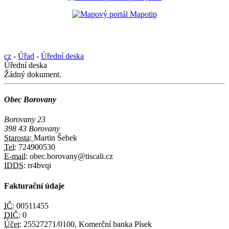
cz
-
Úřad
-
Úřední deska
Úřední deska
Žádný dokument.
Obec Borovany
Borovany 23
398 43 Borovany
Starosta:
Martin Šebek
Tel:
724900530
E-mail:
obec.borovany@tiscali.cz
IDDS:
rr4bvqi
Fakturační údaje
IČ:
00511455
DIČ:
0
Účet:
25527271/0100, Komerční banka Písek