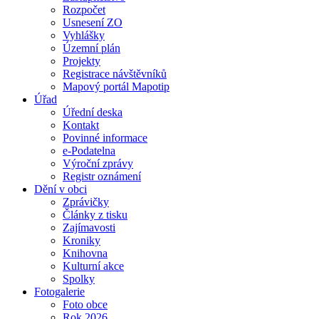
Rozpočet
Usnesení ZO
Vyhlášky
Územní plán
Projekty
Registrace návštěvníků
Mapový portál Mapotip
Úřad
Úřední deska
Kontakt
Povinné informace
e-Podatelna
Výroční zprávy
Registr oznámení
Dění v obci
Zprávičky
Články z tisku
Zajímavosti
Kroniky
Knihovna
Kulturní akce
Spolky
Fotogalerie
Foto obce
Rok 2026