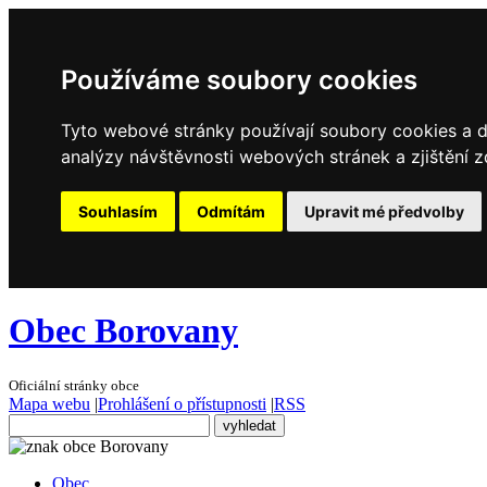
Používáme soubory cookies
Tyto webové stránky používají soubory cookies a da
analýzy návštěvnosti webových stránek a zjištění z
Souhlasím
Odmítám
Upravit mé předvolby
Obec Borovany
Oficiální stránky obce
Mapa webu
|
Prohlášení o přístupnosti
|
RSS
Obec