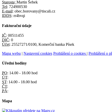
Starosta:
Martin Šebek
Tel:
724900530
E-mail:
obec.borovany@tiscali.cz
IDDS:
rr4bvqi
Fakturační údaje
IČ:
00511455
DIČ:
0
Účet:
25527271/0100, Komerční banka Písek
Mapa webu
|
Nastavení cookies
Prohlášení o cookies
|
Prohlášení o př
Úřední hodiny
PO:
14.00 - 18.00 hod
ÚT:
ST:
14.00 - 18.00 hod
ČT:
PÁ:
Mapa