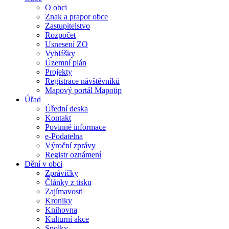
O obci
Znak a prapor obce
Zastupitelstvo
Rozpočet
Usnesení ZO
Vyhlášky
Územní plán
Projekty
Registrace návštěvníků
Mapový portál Mapotip
Úřad
Úřední deska
Kontakt
Povinné informace
e-Podatelna
Výroční zprávy
Registr oznámení
Dění v obci
Zprávičky
Články z tisku
Zajímavosti
Kroniky
Knihovna
Kulturní akce
Spolky