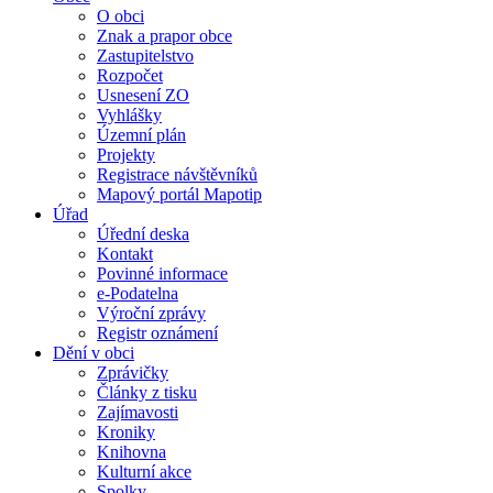
O obci
Znak a prapor obce
Zastupitelstvo
Rozpočet
Usnesení ZO
Vyhlášky
Územní plán
Projekty
Registrace návštěvníků
Mapový portál Mapotip
Úřad
Úřední deska
Kontakt
Povinné informace
e-Podatelna
Výroční zprávy
Registr oznámení
Dění v obci
Zprávičky
Články z tisku
Zajímavosti
Kroniky
Knihovna
Kulturní akce
Spolky