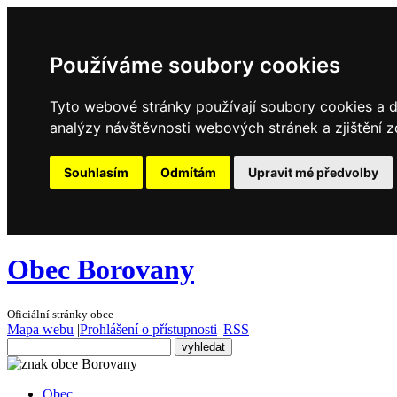
Používáme soubory cookies
Tyto webové stránky používají soubory cookies a da
analýzy návštěvnosti webových stránek a zjištění z
Souhlasím
Odmítám
Upravit mé předvolby
Obec Borovany
Oficiální stránky obce
Mapa webu
|
Prohlášení o přístupnosti
|
RSS
Obec