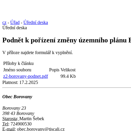
cz
-
Úřad
-
Úřední deska
Úřední deska
Podnět k pořízení změny územního plánu
V příloze najdete formulář k vyplnění.
Přílohy k článku
Jméno souboru
Popis
Velikost
z2-borovany-podnet.pdf
99.4 Kb
Platnost:
17.2.2025
Obec Borovany
Borovany 23
398 43 Borovany
Starosta:
Martin Šebek
Tel:
724900530
E-mail:
obec.borovany@tiscali.cz