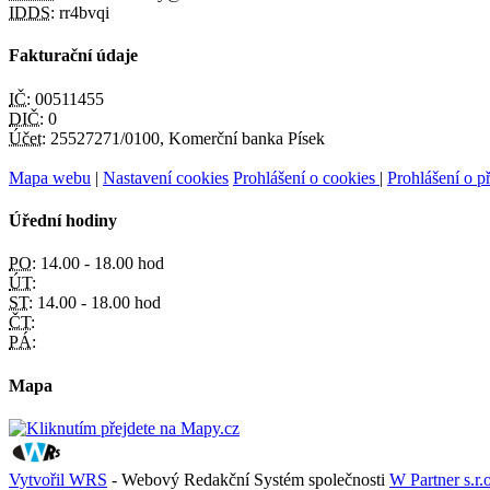
IDDS:
rr4bvqi
Fakturační údaje
IČ:
00511455
DIČ:
0
Účet:
25527271/0100, Komerční banka Písek
Mapa webu
|
Nastavení cookies
Prohlášení o cookies
|
Prohlášení o př
Úřední hodiny
PO:
14.00 - 18.00 hod
ÚT:
ST:
14.00 - 18.00 hod
ČT:
PÁ:
Mapa
Vytvořil WRS
- Webový Redakční Systém společnosti
W Partner s.r.o