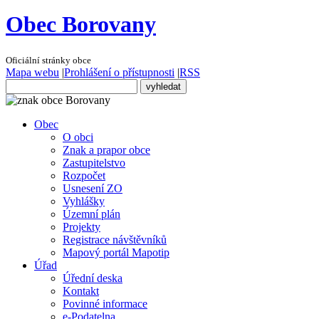
Obec Borovany
Oficiální stránky obce
Mapa webu
|
Prohlášení o přístupnosti
|
RSS
Obec
O obci
Znak a prapor obce
Zastupitelstvo
Rozpočet
Usnesení ZO
Vyhlášky
Územní plán
Projekty
Registrace návštěvníků
Mapový portál Mapotip
Úřad
Úřední deska
Kontakt
Povinné informace
e-Podatelna