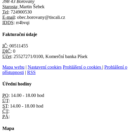
398 43 Borovany
Starosta:
Martin Šebek
Tel:
724900530
E-mail:
obec.borovany@tiscali.cz
IDDS:
rr4bvqi
Fakturační údaje
IČ:
00511455
DIČ:
0
Účet:
25527271/0100, Komerční banka Písek
Mapa webu
|
Nastavení cookies
Prohlášení o cookies
|
Prohlášení o
přístupnosti
|
RSS
Úřední hodiny
PO:
14.00 - 18.00 hod
ÚT:
ST:
14.00 - 18.00 hod
ČT:
PÁ:
Mapa