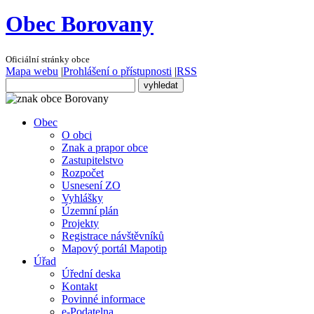
Obec Borovany
Oficiální stránky obce
Mapa webu
|
Prohlášení o přístupnosti
|
RSS
Obec
O obci
Znak a prapor obce
Zastupitelstvo
Rozpočet
Usnesení ZO
Vyhlášky
Územní plán
Projekty
Registrace návštěvníků
Mapový portál Mapotip
Úřad
Úřední deska
Kontakt
Povinné informace
e-Podatelna