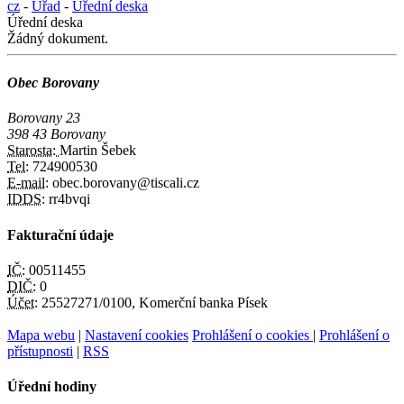
cz
-
Úřad
-
Úřední deska
Úřední deska
Žádný dokument.
Obec Borovany
Borovany 23
398 43 Borovany
Starosta:
Martin Šebek
Tel:
724900530
E-mail:
obec.borovany@tiscali.cz
IDDS:
rr4bvqi
Fakturační údaje
IČ:
00511455
DIČ:
0
Účet:
25527271/0100, Komerční banka Písek
Mapa webu
|
Nastavení cookies
Prohlášení o cookies
|
Prohlášení o
přístupnosti
|
RSS
Úřední hodiny