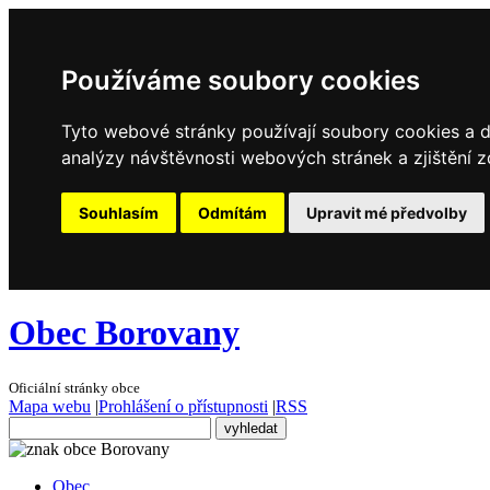
Používáme soubory cookies
Tyto webové stránky používají soubory cookies a da
analýzy návštěvnosti webových stránek a zjištění z
Souhlasím
Odmítám
Upravit mé předvolby
Obec Borovany
Oficiální stránky obce
Mapa webu
|
Prohlášení o přístupnosti
|
RSS
Obec