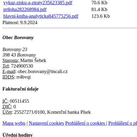
vykaz-zisku-a-ztraty235623385.pdf
70.6 Kb
priloha282268984.pdf
81.4 Kb
hlavni-kniha-analyticka845775256.pdf
123.6 Kb
Platnost:
9.9.2024
Obec Borovany
Borovany 23
398 43 Borovany
Starosta:
Martin Šebek
Tel:
724900530
E-mail:
obec.borovany@tiscali.cz
IDDS:
rr4bvqi
Fakturační údaje
IČ:
00511455
DIČ:
0
Účet:
25527271/0100, Komerční banka Písek
Mapa webu
|
Nastavení cookies
Prohlášení o cookies
|
Prohlášení o př
Úřední hodiny