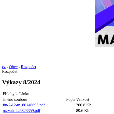
cz
-
Obec
-
Rozpočet
Rozpočet
Výkazy 8/2024
Přílohy k článku
Jméno souboru
Popis
Velikost
fin-2-12-m180146695.pdf
200.8 Kb
rozvaha246823359.pdf
89.6 Kb