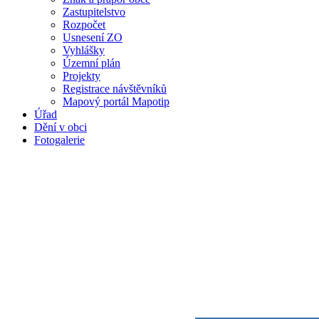
Zastupitelstvo
Rozpočet
Usnesení ZO
Vyhlášky
Územní plán
Projekty
Registrace návštěvníků
Mapový portál Mapotip
Úřad
Dění v obci
Fotogalerie