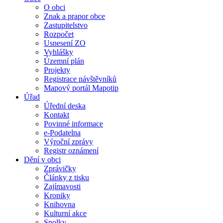
O obci
Znak a prapor obce
Zastupitelstvo
Rozpočet
Usnesení ZO
Vyhlášky
Územní plán
Projekty
Registrace návštěvníků
Mapový portál Mapotip
Úřad
Úřední deska
Kontakt
Povinné informace
e-Podatelna
Výroční zprávy
Registr oznámení
Dění v obci
Zprávičky
Články z tisku
Zajímavosti
Kroniky
Knihovna
Kulturní akce
Spolky