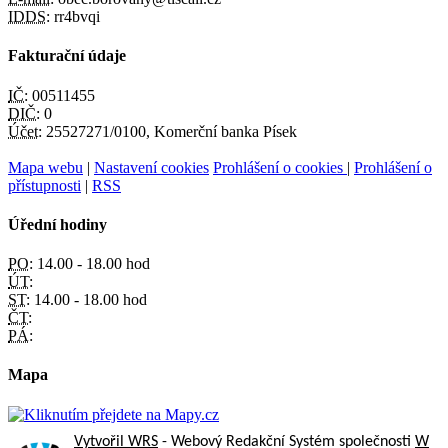
IDDS:
rr4bvqi
Fakturační údaje
IČ:
00511455
DIČ:
0
Účet:
25527271/0100, Komerční banka Písek
Mapa webu
|
Nastavení cookies
Prohlášení o cookies
|
Prohlášení o
přístupnosti
|
RSS
Úřední hodiny
PO:
14.00 - 18.00 hod
ÚT:
ST:
14.00 - 18.00 hod
ČT:
PÁ:
Mapa
Vytvořil WRS
- Webový Redakční Systém společnosti
W