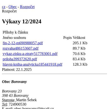
cz
-
Obec
-
Rozpočet
Rozpočet
Výkazy 12/2024
Přílohy k článku
Jméno souboru
Popis
Velikost
fin-2-12-m690988057.pdf
205.1 Kb
rozvaha486153607.pdf
89.7 Kb
vykaz-zisku-a-ztraty517783001.pdf
70.6 Kb
priloha399372620.pdf
83.4 Kb
hlavni-kniha-analyticka185441918.pdf
128.3 Kb
Platnost:
22.1.2025
Obec Borovany
Borovany 23
398 43 Borovany
Starosta:
Martin Šebek
Tel:
724900530
E-mail:
obec.borovany@tiscali.cz