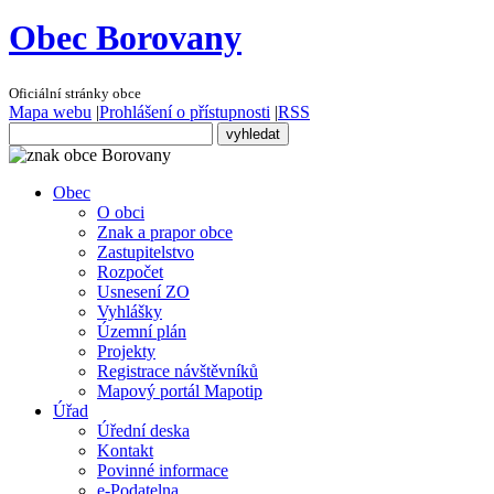
Obec Borovany
Oficiální stránky obce
Mapa webu
|
Prohlášení o přístupnosti
|
RSS
Obec
O obci
Znak a prapor obce
Zastupitelstvo
Rozpočet
Usnesení ZO
Vyhlášky
Územní plán
Projekty
Registrace návštěvníků
Mapový portál Mapotip
Úřad
Úřední deska
Kontakt
Povinné informace
e-Podatelna