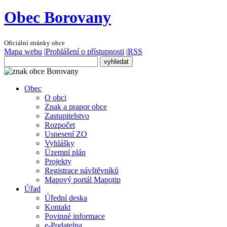
Obec Borovany
Oficiální stránky obce
Mapa webu
|
Prohlášení o přístupnosti
|
RSS
Obec
O obci
Znak a prapor obce
Zastupitelstvo
Rozpočet
Usnesení ZO
Vyhlášky
Územní plán
Projekty
Registrace návštěvníků
Mapový portál Mapotip
Úřad
Úřední deska
Kontakt
Povinné informace
e-Podatelna