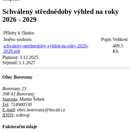
Schválený střednědobý výhled na roky
2026 - 2029
Přílohy k článku
Jméno souboru
Popis
Velikost
schvaleny-strednedoby-vyhled-na-roky-2026-
409.5
2029.pdf
Kb
Platnost:
3.12.2025
Sejmutí:
1.1.2027
Obec Borovany
Borovany 23
398 43 Borovany
Starosta:
Martin Šebek
Tel:
724900530
E-mail:
obec.borovany@tiscali.cz
IDDS:
rr4bvqi
Fakturační údaje