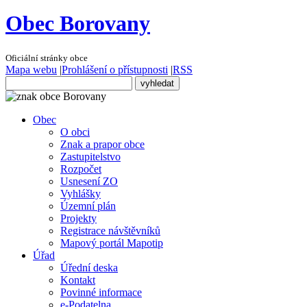
Obec Borovany
Oficiální stránky obce
Mapa webu
|
Prohlášení o přístupnosti
|
RSS
Obec
O obci
Znak a prapor obce
Zastupitelstvo
Rozpočet
Usnesení ZO
Vyhlášky
Územní plán
Projekty
Registrace návštěvníků
Mapový portál Mapotip
Úřad
Úřední deska
Kontakt
Povinné informace
e-Podatelna