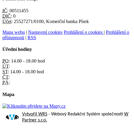
IČ:
00511455
DIČ:
0
Účet:
25527271/0100, Komerční banka Písek
Mapa webu
|
Nastavení cookies
Prohlášení o cookies
|
Prohlášení o
přístupnosti
|
RSS
Úřední hodiny
PO:
14.00 - 18.00 hod
ÚT:
ST:
14.00 - 18.00 hod
ČT:
PÁ:
Mapa
Vytvořil WRS
- Webový Redakční Systém společnosti
W
Partner s.r.o.