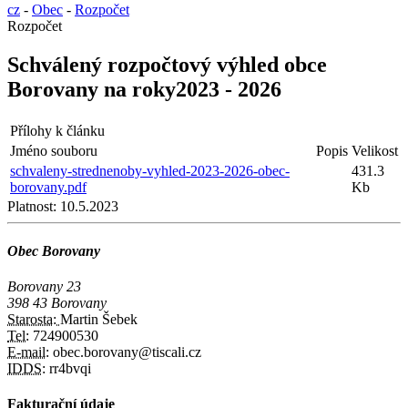
cz
-
Obec
-
Rozpočet
Rozpočet
Schválený rozpočtový výhled obce
Borovany na roky2023 - 2026
Přílohy k článku
Jméno souboru
Popis
Velikost
schvaleny-strednenoby-vyhled-2023-2026-obec-
431.3
borovany.pdf
Kb
Platnost:
10.5.2023
Obec Borovany
Borovany 23
398 43 Borovany
Starosta:
Martin Šebek
Tel:
724900530
E-mail:
obec.borovany@tiscali.cz
IDDS:
rr4bvqi
Fakturační údaje