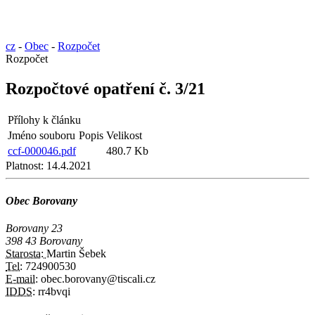
cz
-
Obec
-
Rozpočet
Rozpočet
Rozpočtové opatření č. 3/21
Přílohy k článku
Jméno souboru
Popis
Velikost
ccf-000046.pdf
480.7 Kb
Platnost:
14.4.2021
Obec Borovany
Borovany 23
398 43 Borovany
Starosta:
Martin Šebek
Tel:
724900530
E-mail:
obec.borovany@tiscali.cz
IDDS:
rr4bvqi