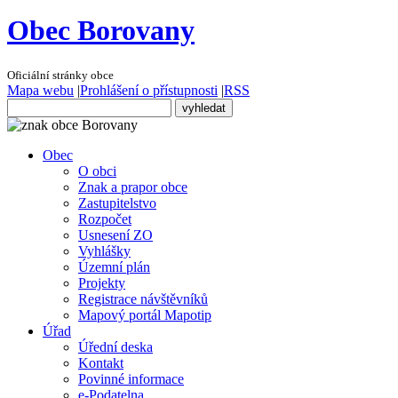
Obec Borovany
Oficiální stránky obce
Mapa webu
|
Prohlášení o přístupnosti
|
RSS
Obec
O obci
Znak a prapor obce
Zastupitelstvo
Rozpočet
Usnesení ZO
Vyhlášky
Územní plán
Projekty
Registrace návštěvníků
Mapový portál Mapotip
Úřad
Úřední deska
Kontakt
Povinné informace
e-Podatelna