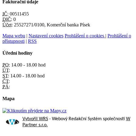
Fakturační údaje
IČ:
00511455
DIČ:
0
Účet:
25527271/0100, Komerční banka Písek
Mapa webu
|
Nastavení cookies
Prohlášení o cookies
|
Prohlášení o
přístupnosti
|
RSS
Úřední hodiny
PO:
14.00 - 18.00 hod
ÚT:
ST:
14.00 - 18.00 hod
ČT:
PÁ:
Mapa
Vytvořil WRS
- Webový Redakční Systém společnosti
W
Partner s.r.o.