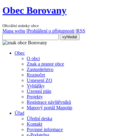
Obec Borovany
Oficiální stránky obce
Mapa webu
|
Prohlášení o přístupnosti
|
RSS
Obec
O obci
Znak a prapor obce
Zastupitelstvo
Rozpočet
Usnesení ZO
Vyhlášky
Územní plán
Projekty
Registrace návštěvníků
Mapový portál Mapotip
Úřad
Úřední deska
Kontakt
Povinné informace
e-Podatelna