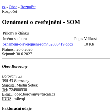
cz
-
Obec
-
Rozpočet
Rozpočet
Oznámení o zveřejnění - SOM
Přílohy k článku
Jméno souboru
Popis
Velikost
oznameni-o-zverejneni-som432805419.docx
10 Kb
Platnost:
26.6.2026
Sejmutí:
30.6.2027
Obec Borovany
Borovany 23
398 43 Borovany
Starosta:
Martin Šebek
Tel:
724900530
E-mail:
obec.borovany@tiscali.cz
IDDS:
rr4bvqi
Fakturační údaje