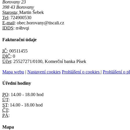
Borovany 23
398 43 Borovany
Starosta:
Martin Šebek
Tel:
724900530
E-mail:
obec.borovany@tiscali.cz
IDDS:
rr4bvqi
Fakturační údaje
IČ:
00511455
DIČ:
0
Účet:
25527271/0100, Komerční banka Písek
Mapa webu
|
Nastavení cookies
Prohlášení o cookies
|
Prohlášení o př
Úřední hodiny
PO:
14.00 - 18.00 hod
ÚT:
ST:
14.00 - 18.00 hod
ČT:
PÁ:
Mapa