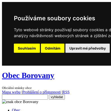
Používáme soubory cookies
Tyto webové stránky používají soubory cookies a da
analýzy návštěvnosti webových stránek a zjištění z
Souhlasím
Odmítám
Upravit mé předvolby
Obec Borovany
Oficiální stránky obce
Mapa webu
|
Prohlášení o přístupnosti
|
RSS
Obec