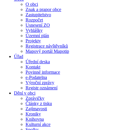
O obci
Znak a prapor obce
Zastupitelstvo
Rozpočet
Usnesení ZO
Vyhlášky
Územní plán
Projekty
Registrace návštěvníků
Mapový portál Mapotip
Úřad
Úřední deska
Kontakt
Povinné informace
e-Podatelna
Výroční zprávy
Registr oznámení
Dění v obci
Zprávičky
Články z tisku
Zajímavosti
Kroniky
Knihovna
Kulturní akce
Spolky