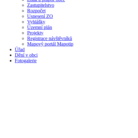
Zastupitelstvo
Rozpočet
Usnesení ZO
Vyhlášky
Územní plán
Projekty
Registrace návštěvníků
Mapový portál Mapotip
Úřad
Dění v obci
Fotogalerie