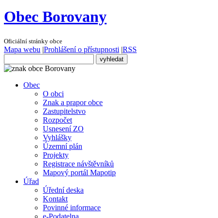
Obec Borovany
Oficiální stránky obce
Mapa webu
|
Prohlášení o přístupnosti
|
RSS
Obec
O obci
Znak a prapor obce
Zastupitelstvo
Rozpočet
Usnesení ZO
Vyhlášky
Územní plán
Projekty
Registrace návštěvníků
Mapový portál Mapotip
Úřad
Úřední deska
Kontakt
Povinné informace
e-Podatelna