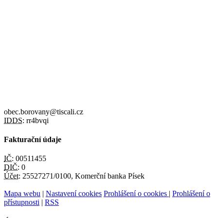
obec.borovany@tiscali.cz
IDDS:
rr4bvqi
Fakturační údaje
IČ:
00511455
DIČ:
0
Účet:
25527271/0100, Komerční banka Písek
Mapa webu
|
Nastavení cookies
Prohlášení o cookies
|
Prohlášení o
přístupnosti
|
RSS