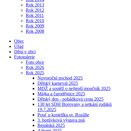
Rok 2013
Rok 2012
Rok 2011
Rok 2010
Rok 2009
Rok 2008
Obec
Úřad
Dění v obci
Fotogalerie
Foto obce
Rok 2026
Rok 2025
Novoroční pochod 2025
Dětský karneval 2025
MDŽ a soutěž o nejlepší moučník 2025
Májka a čarodějnice 2025
Dětský den - pohádková cesta 2025
130 let SDH Borovany a setkání rodáků
19.7.2025
Pouť u kostelíka sv. Rozálie
3. borůvková výstava psů
Benátská 2025
Advent 2025