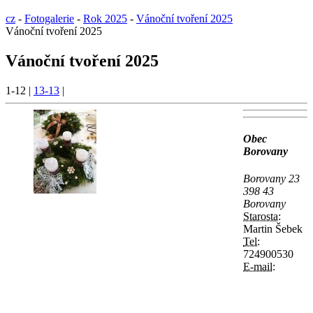
cz
-
Fotogalerie
-
Rok 2025
-
Vánoční tvoření 2025
Vánoční tvoření 2025
Vánoční tvoření 2025
1-12
|
13-13
|
Obec
Borovany
Borovany 23
398 43
Borovany
Starosta:
Martin Šebek
Tel:
724900530
E-mail: