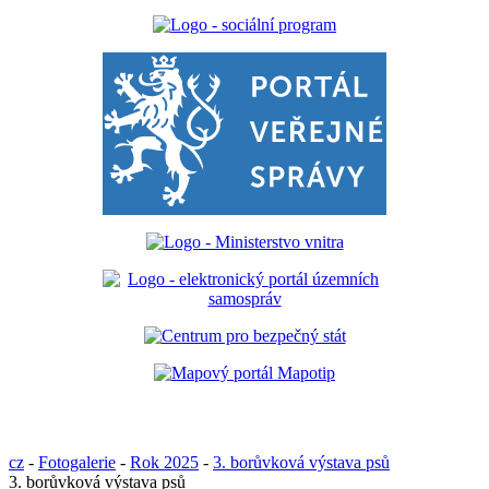
cz
-
Fotogalerie
-
Rok 2025
-
3. borůvková výstava psů
3. borůvková výstava psů