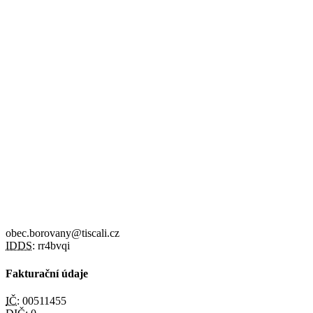
obec.borovany@tiscali.cz
IDDS:
rr4bvqi
Fakturační údaje
IČ:
00511455