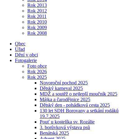
Rok 2013
Rok 2012
Rok 2011
Rok 2010
Rok 2009
Rok 2008
Obec
Úřad
Dění v obci
Fotogalerie
Foto obce
Rok 2026
Rok 2025
Novoroční pochod 2025
Dětský karneval 2025
MDŽ a soutěž o nejlepší moučník 2025
Májka a čarodějnice 2025
Dětský den - pohádková cesta 2025
130 let SDH Borovany a setkání rodáků
19.7.2025
Pouť u kostelíka sv. Rozálie
3. borůvková výstava psů
Benátská 2025
Advent 2025