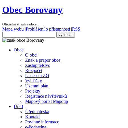
Obec Borovany
Oficiální stránky obce
Mapa webu
|
Prohlášení o přístupnosti
|
RSS
Obec
O obci
Znak a prapor obce
Zastupitelstvo
Rozpočet
Usnesení ZO
Vyhlášky
Územní plán
Projekty
Registrace návštěvníků
Mapový portál Mapotip
Úřad
Úřední deska
Kontakt
Povinné informace
e-Podatelna