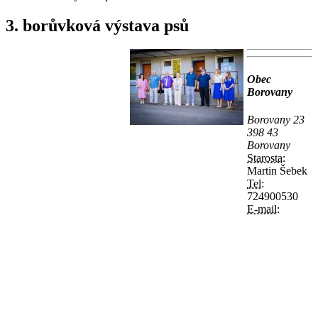
3. borůvková výstava psů
Obec
Borovany
Borovany 23
398 43
Borovany
Starosta:
Martin Šebek
Tel:
724900530
E-mail: