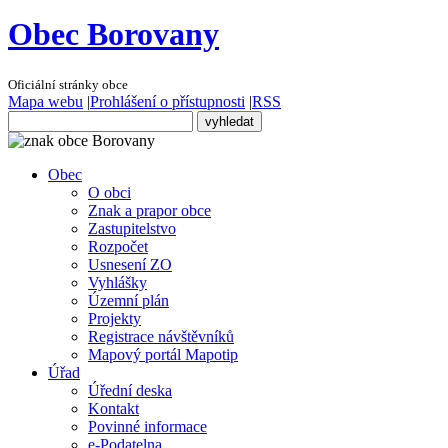
Obec Borovany
Oficiální stránky obce
Mapa webu
|
Prohlášení o přístupnosti
|
RSS
Obec
O obci
Znak a prapor obce
Zastupitelstvo
Rozpočet
Usnesení ZO
Vyhlášky
Územní plán
Projekty
Registrace návštěvníků
Mapový portál Mapotip
Úřad
Úřední deska
Kontakt
Povinné informace
e-Podatelna