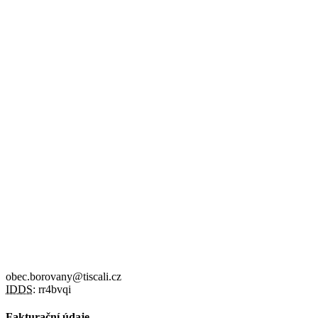
obec.borovany@tiscali.cz
IDDS:
rr4bvqi
Fakturační údaje