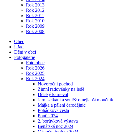
Rok 2013
Rok 2012
Rok 2011
Rok 2010
Rok 2009
Rok 2008
Obec
Úřad
Dění v obci
Fotogalerie
Foto obce
Rok 2026
Rok 2025
Rok 2024
Novoroční pochod
Zimní radovánky na ledě
Dětský karneval
Jarní setkání a soutěž o nejlepší moučník
Májka a pálení čarodějnic
Pohádková cesta
Pouť 2024
2. borůvková výstava
Benátská noc 2024
Vánoční tvoření 2024