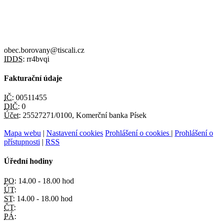
obec.borovany@tiscali.cz
IDDS:
rr4bvqi
Fakturační údaje
IČ:
00511455
DIČ:
0
Účet:
25527271/0100, Komerční banka Písek
Mapa webu
|
Nastavení cookies
Prohlášení o cookies
|
Prohlášení o
přístupnosti
|
RSS
Úřední hodiny
PO:
14.00 - 18.00 hod
ÚT:
ST:
14.00 - 18.00 hod
ČT:
PÁ: