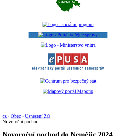
cz
-
Obec
-
Usnesení ZO
Novoroční pochod
Novoroční pochod do Nemějic 2024