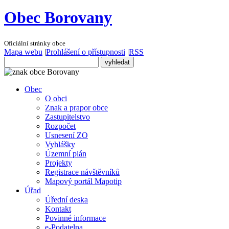
Obec Borovany
Oficiální stránky obce
Mapa webu
|
Prohlášení o přístupnosti
|
RSS
Obec
O obci
Znak a prapor obce
Zastupitelstvo
Rozpočet
Usnesení ZO
Vyhlášky
Územní plán
Projekty
Registrace návštěvníků
Mapový portál Mapotip
Úřad
Úřední deska
Kontakt
Povinné informace
e-Podatelna