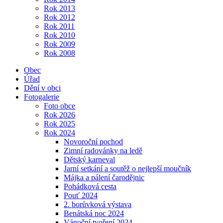
Rok 2013
Rok 2012
Rok 2011
Rok 2010
Rok 2009
Rok 2008
Obec
Úřad
Dění v obci
Fotogalerie
Foto obce
Rok 2026
Rok 2025
Rok 2024
Novoroční pochod
Zimní radovánky na ledě
Dětský karneval
Jarní setkání a soutěž o nejlepší moučník
Májka a pálení čarodějnic
Pohádková cesta
Pouť 2024
2. borůvková výstava
Benátská noc 2024
Vánoční tvoření 2024