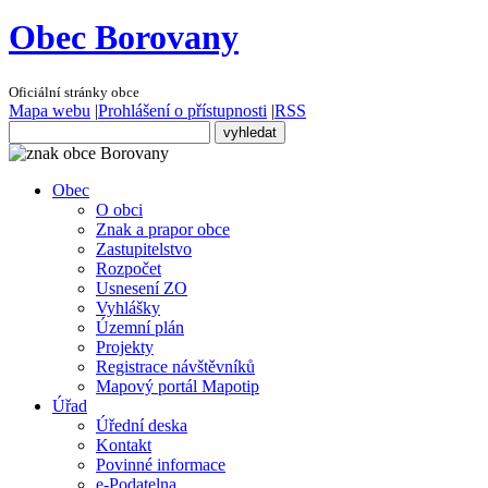
Obec Borovany
Oficiální stránky obce
Mapa webu
|
Prohlášení o přístupnosti
|
RSS
Obec
O obci
Znak a prapor obce
Zastupitelstvo
Rozpočet
Usnesení ZO
Vyhlášky
Územní plán
Projekty
Registrace návštěvníků
Mapový portál Mapotip
Úřad
Úřední deska
Kontakt
Povinné informace
e-Podatelna