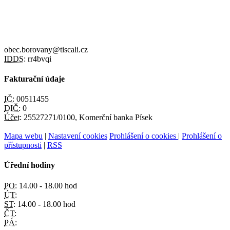
obec.borovany@tiscali.cz
IDDS:
rr4bvqi
Fakturační údaje
IČ:
00511455
DIČ:
0
Účet:
25527271/0100, Komerční banka Písek
Mapa webu
|
Nastavení cookies
Prohlášení o cookies
|
Prohlášení o
přístupnosti
|
RSS
Úřední hodiny
PO:
14.00 - 18.00 hod
ÚT:
ST:
14.00 - 18.00 hod
ČT:
PÁ: