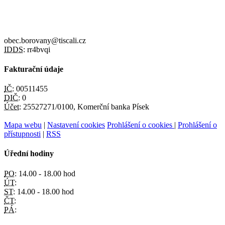
obec.borovany@tiscali.cz
IDDS:
rr4bvqi
Fakturační údaje
IČ:
00511455
DIČ:
0
Účet:
25527271/0100, Komerční banka Písek
Mapa webu
|
Nastavení cookies
Prohlášení o cookies
|
Prohlášení o
přístupnosti
|
RSS
Úřední hodiny
PO:
14.00 - 18.00 hod
ÚT:
ST:
14.00 - 18.00 hod
ČT:
PÁ: