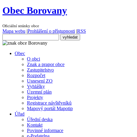
Obec Borovany
Oficiální stránky obce
Mapa webu
|
Prohlášení o přístupnosti
|
RSS
Obec
O obci
Znak a prapor obce
Zastupitelstvo
Rozpočet
Usnesení ZO
Vyhlášky
Územní plán
Projekty
Registrace návštěvníků
Mapový portál Mapotip
Úřad
Úřední deska
Kontakt
Povinné informace
e-Podatelna