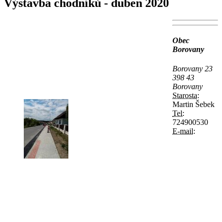
Výstavba chodníků - duben 2020
Obec
Borovany
Borovany 23
398 43
Borovany
Starosta:
Martin Šebek
Tel:
724900530
E-mail: