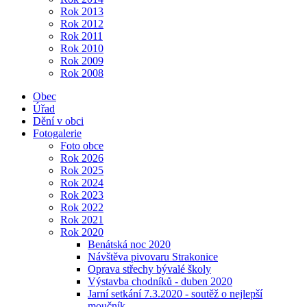
Rok 2013
Rok 2012
Rok 2011
Rok 2010
Rok 2009
Rok 2008
Obec
Úřad
Dění v obci
Fotogalerie
Foto obce
Rok 2026
Rok 2025
Rok 2024
Rok 2023
Rok 2022
Rok 2021
Rok 2020
Benátská noc 2020
Návštěva pivovaru Strakonice
Oprava střechy bývalé školy
Výstavba chodníků - duben 2020
Jarní setkání 7.3.2020 - soutěž o nejlepší
moučník