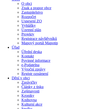
O obci
Znak a prapor obce
Zastupitelstvo
Rozpočet
Usnesení ZO
Vyhlášky
Územní plán
Projekty
Registrace návštěvníků
Mapový portál Mapotip
Úřad
Úřední deska
Kontakt
Povinné informace
e-Podatelna
Výroční zprávy
Registr oznámení
Dění v obci
Zprávičky
Články z tisku
Zajímavosti
Kroniky
Knihovna
Kulturní akce
Spolky