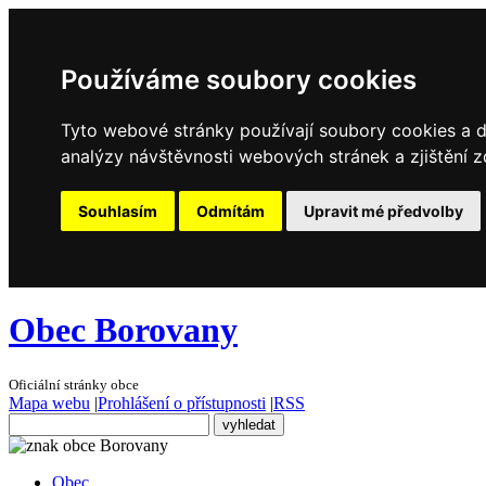
Používáme soubory cookies
Tyto webové stránky používají soubory cookies a da
analýzy návštěvnosti webových stránek a zjištění z
Souhlasím
Odmítám
Upravit mé předvolby
Obec Borovany
Oficiální stránky obce
Mapa webu
|
Prohlášení o přístupnosti
|
RSS
Obec