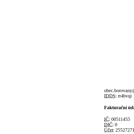
obec.borovany@
IDDS:
rr4bvqi
Fakturační úd
IČ:
00511455
DIČ:
0
Účet:
25527271/