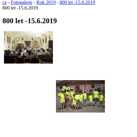
cz
-
Fotogalerie
-
Rok 2019
-
800 let -15.6.2019
800 let -15.6.2019
800 let -15.6.2019