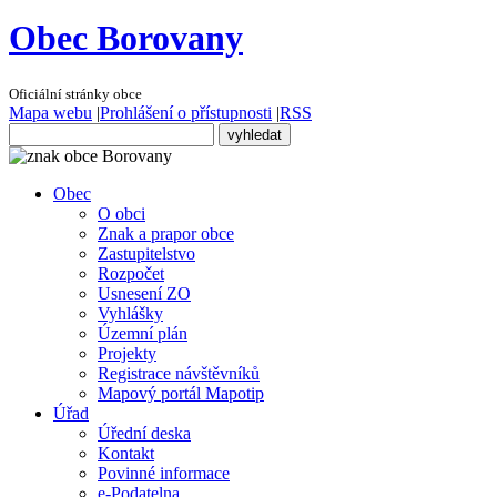
Obec Borovany
Oficiální stránky obce
Mapa webu
|
Prohlášení o přístupnosti
|
RSS
Obec
O obci
Znak a prapor obce
Zastupitelstvo
Rozpočet
Usnesení ZO
Vyhlášky
Územní plán
Projekty
Registrace návštěvníků
Mapový portál Mapotip
Úřad
Úřední deska
Kontakt
Povinné informace
e-Podatelna