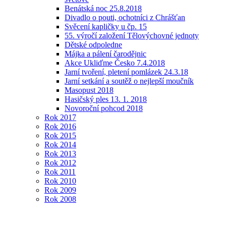
Benátská noc 25.8.2018
Divadlo o pouti, ochotníci z Chrášťan
Svěcení kapličky u čp. 15
55. výročí založení Tělovýchovné jednoty
Dětské odpoledne
Májka a pálení čarodějnic
Akce Ukliďme Česko 7.4.2018
Jarní tvoření, pletení pomlázek 24.3.18
Jarní setkání a soutěž o nejlepší moučník
Masopust 2018
Hasičský ples 13. 1. 2018
Novoroční pohcod 2018
Rok 2017
Rok 2016
Rok 2015
Rok 2014
Rok 2013
Rok 2012
Rok 2011
Rok 2010
Rok 2009
Rok 2008