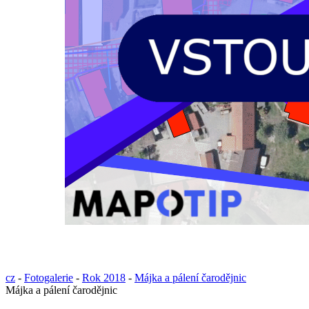
cz
-
Fotogalerie
-
Rok 2018
-
Májka a pálení čarodějnic
Májka a pálení čarodějnic