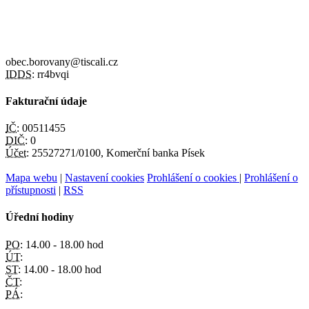
obec.borovany@tiscali.cz
IDDS:
rr4bvqi
Fakturační údaje
IČ:
00511455
DIČ:
0
Účet:
25527271/0100, Komerční banka Písek
Mapa webu
|
Nastavení cookies
Prohlášení o cookies
|
Prohlášení o
přístupnosti
|
RSS
Úřední hodiny
PO:
14.00 - 18.00 hod
ÚT:
ST:
14.00 - 18.00 hod
ČT:
PÁ: