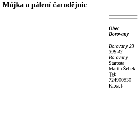
Májka a pálení čarodějnic
Obec
Borovany
Borovany 23
398 43
Borovany
Starosta:
Martin Šebek
Tel:
724900530
E-mail: