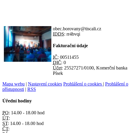
obec.borovany@tiscali.cz
IDDS:
rr4bvqi
Fakturační údaje
IČ:
00511455
DIČ:
0
Účet:
25527271/0100, Komerční banka
Písek
Mapa webu
|
Nastavení cookies
Prohlášení o cookies
|
Prohlášení o
přístupnosti
|
RSS
Úřední hodiny
PO:
14.00 - 18.00 hod
ÚT:
ST:
14.00 - 18.00 hod
ČT: