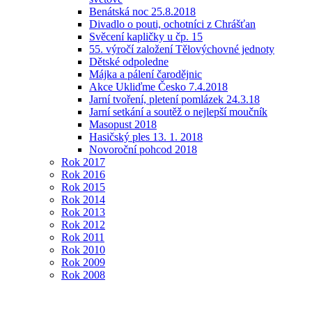
Benátská noc 25.8.2018
Divadlo o pouti, ochotníci z Chrášťan
Svěcení kapličky u čp. 15
55. výročí založení Tělovýchovné jednoty
Dětské odpoledne
Májka a pálení čarodějnic
Akce Ukliďme Česko 7.4.2018
Jarní tvoření, pletení pomlázek 24.3.18
Jarní setkání a soutěž o nejlepší moučník
Masopust 2018
Hasičský ples 13. 1. 2018
Novoroční pohcod 2018
Rok 2017
Rok 2016
Rok 2015
Rok 2014
Rok 2013
Rok 2012
Rok 2011
Rok 2010
Rok 2009
Rok 2008