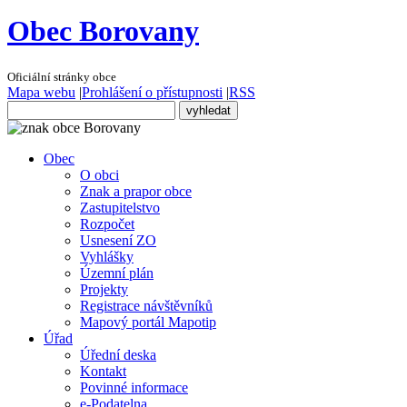
Obec Borovany
Oficiální stránky obce
Mapa webu
|
Prohlášení o přístupnosti
|
RSS
Obec
O obci
Znak a prapor obce
Zastupitelstvo
Rozpočet
Usnesení ZO
Vyhlášky
Územní plán
Projekty
Registrace návštěvníků
Mapový portál Mapotip
Úřad
Úřední deska
Kontakt
Povinné informace
e-Podatelna