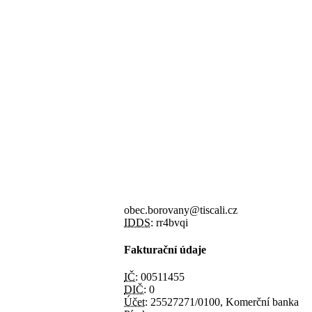
obec.borovany@tiscali.cz
IDDS:
rr4bvqi
Fakturační údaje
IČ:
00511455
DIČ:
0
Účet:
25527271/0100, Komerční banka