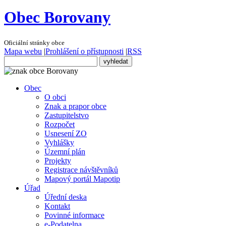
Obec Borovany
Oficiální stránky obce
Mapa webu
|
Prohlášení o přístupnosti
|
RSS
Obec
O obci
Znak a prapor obce
Zastupitelstvo
Rozpočet
Usnesení ZO
Vyhlášky
Územní plán
Projekty
Registrace návštěvníků
Mapový portál Mapotip
Úřad
Úřední deska
Kontakt
Povinné informace
e-Podatelna