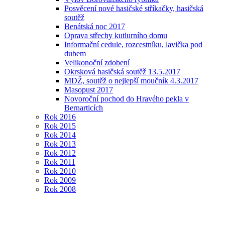
Posvěcení nové hasičské stříkačky, hasičská
soutěž
Benátská noc 2017
Oprava střechy kutlurního domu
Informační cedule, rozcestníku, lavička pod
dubem
Velikonoční zdobení
Okrsková hasičská soutěž 13.5.2017
MDŽ, soutěž o nejlepší moučník 4.3.2017
Masopust 2017
Novoroční pochod do Hravého pekla v
Bernarticích
Rok 2016
Rok 2015
Rok 2014
Rok 2013
Rok 2012
Rok 2011
Rok 2010
Rok 2009
Rok 2008