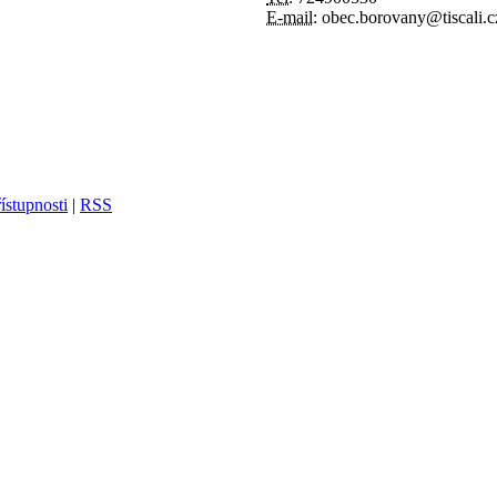
E-mail:
obec.borovany@tiscali.c
ístupnosti
|
RSS