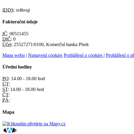
IDDS:
rr4bvqi
Fakturační údaje
IČ:
00511455
DIČ:
0
Účet:
25527271/0100, Komerční banka Písek
Mapa webu
|
Nastavení cookies
Prohlášení o cookies
|
Prohlášení o př
Úřední hodiny
PO:
14.00 - 18.00 hod
ÚT:
ST:
14.00 - 18.00 hod
ČT:
PÁ:
Mapa