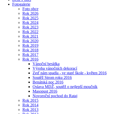
Fotogalerie
Foto obce
Rok 2026
Rok 2025
Rok 2024
Rok 2023
Rok 2022
Rok 2021
Rok 2020
Rok 2019
Rok 2018
Rok 2017
Rok 2016
Vánoční besídka
Výroba vánočních dekorací
Zeď nám spadla - ve staré škole - květen 2016
Soutěž Strom roku 2016
Benátská noc 2016
Oslava MDŽ, soutěž o nejlepší moučník
Masopust 2016
Novoroční pochod do Rataj
Rok 2015
Rok 2014
Rok 2013