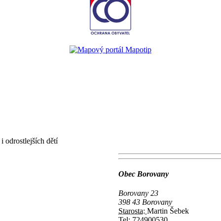
 odrostlejších dětí
Obec Borovany
Borovany 23
398 43 Borovany
Starosta:
Martin Šebek
Tel:
724900530