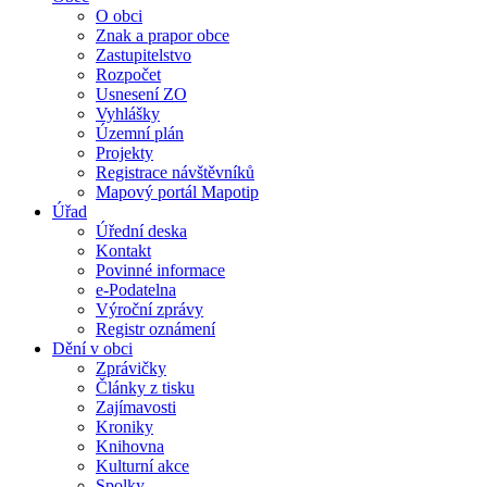
O obci
Znak a prapor obce
Zastupitelstvo
Rozpočet
Usnesení ZO
Vyhlášky
Územní plán
Projekty
Registrace návštěvníků
Mapový portál Mapotip
Úřad
Úřední deska
Kontakt
Povinné informace
e-Podatelna
Výroční zprávy
Registr oznámení
Dění v obci
Zprávičky
Články z tisku
Zajímavosti
Kroniky
Knihovna
Kulturní akce
Spolky