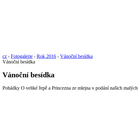
cz
-
Fotogalerie
-
Rok 2016
-
Vánoční besídka
Vánoční besídka
Vánoční besídka
Pohádky O veliké řepě a Princezna ze mlejna v podání našich malých i