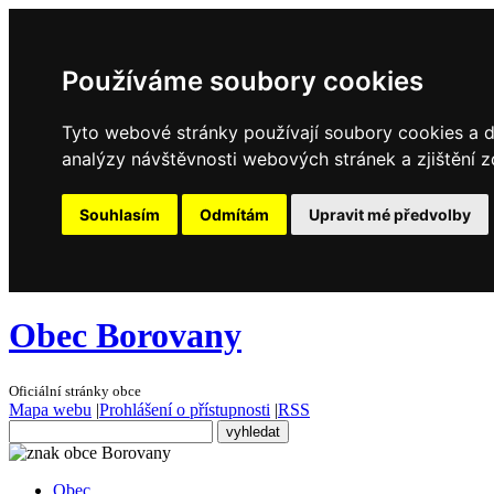
Používáme soubory cookies
Tyto webové stránky používají soubory cookies a da
analýzy návštěvnosti webových stránek a zjištění z
Souhlasím
Odmítám
Upravit mé předvolby
Obec Borovany
Oficiální stránky obce
Mapa webu
|
Prohlášení o přístupnosti
|
RSS
Obec