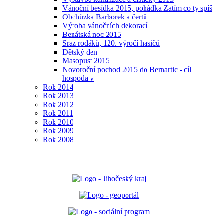
Vánoční besídka 2015, pohádka Zatím co ty spíš
Obchůzka Barborek a čertů
Výroba vánočních dekorací
Benátská noc 2015
Sraz rodáků, 120. výročí hasičů
Dětský den
Masopust 2015
Novoroční pochod 2015 do Bernartic - cíl
hospoda v
Rok 2014
Rok 2013
Rok 2012
Rok 2011
Rok 2010
Rok 2009
Rok 2008