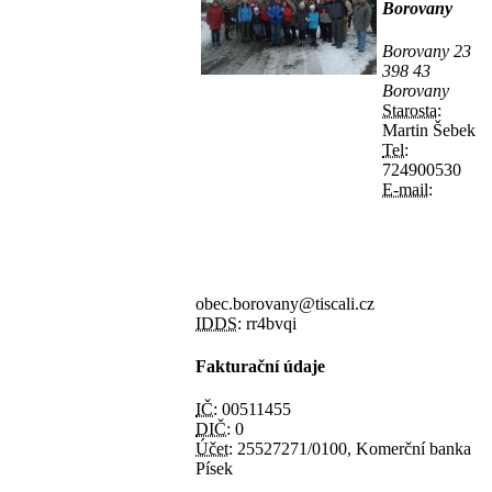
Borovany
Borovany 23
398 43
Borovany
Starosta:
Martin Šebek
Tel:
724900530
E-mail:
obec.borovany@tiscali.cz
IDDS:
rr4bvqi
Fakturační údaje
IČ:
00511455
DIČ:
0
Účet:
25527271/0100, Komerční banka
Písek