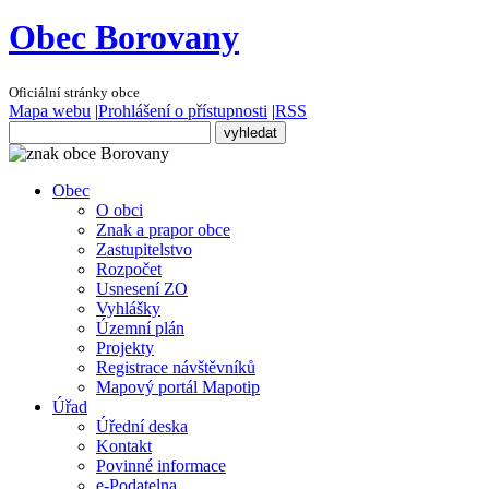
Obec Borovany
Oficiální stránky obce
Mapa webu
|
Prohlášení o přístupnosti
|
RSS
Obec
O obci
Znak a prapor obce
Zastupitelstvo
Rozpočet
Usnesení ZO
Vyhlášky
Územní plán
Projekty
Registrace návštěvníků
Mapový portál Mapotip
Úřad
Úřední deska
Kontakt
Povinné informace
e-Podatelna