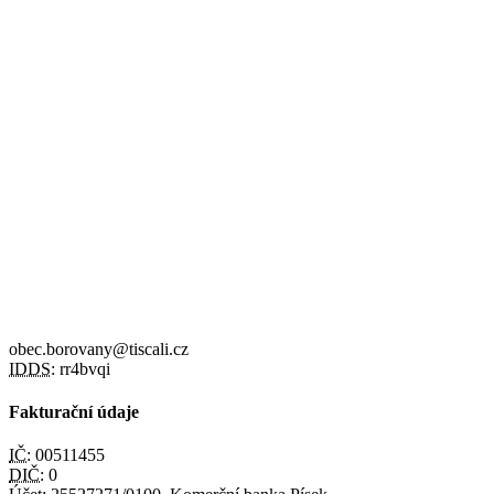
obec.borovany@tiscali.cz
IDDS:
rr4bvqi
Fakturační údaje
IČ:
00511455
DIČ:
0