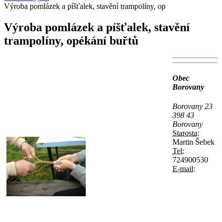
Výroba pomlázek a píšťalek, stavění trampolíny, op
Výroba pomlázek a píšťalek, stavění
trampolíny, opékání buřtů
Obec
Borovany
Borovany 23
398 43
Borovany
Starosta:
Martin Šebek
Tel:
724900530
E-mail: