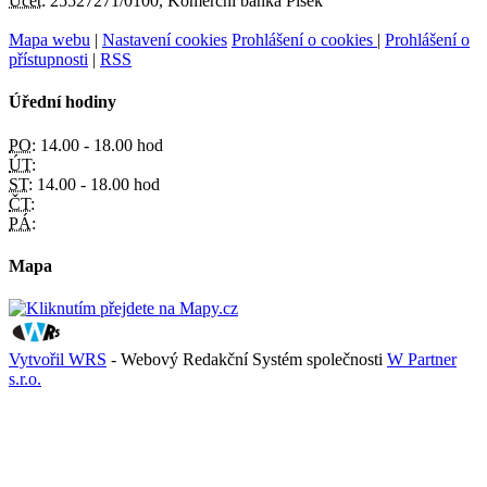
Účet:
25527271/0100, Komerční banka Písek
Mapa webu
|
Nastavení cookies
Prohlášení o cookies
|
Prohlášení o
přístupnosti
|
RSS
Úřední hodiny
PO:
14.00 - 18.00 hod
ÚT:
ST:
14.00 - 18.00 hod
ČT:
PÁ:
Mapa
Vytvořil WRS
- Webový Redakční Systém společnosti
W Partner
s.r.o.