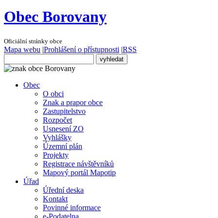
Obec Borovany
Oficiální stránky obce
Mapa webu
|
Prohlášení o přístupnosti
|
RSS
Obec
O obci
Znak a prapor obce
Zastupitelstvo
Rozpočet
Usnesení ZO
Vyhlášky
Územní plán
Projekty
Registrace návštěvníků
Mapový portál Mapotip
Úřad
Úřední deska
Kontakt
Povinné informace
e-Podatelna