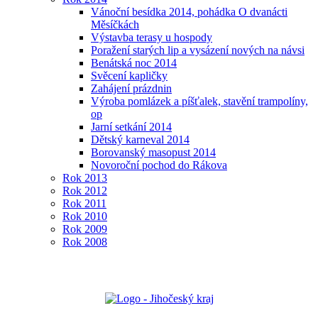
Vánoční besídka 2014, pohádka O dvanácti
Měsíčkách
Výstavba terasy u hospody
Poražení starých lip a vysázení nových na návsi
Benátská noc 2014
Svěcení kapličky
Zahájení prázdnin
Výroba pomlázek a píšťalek, stavění trampolíny,
op
Jarní setkání 2014
Dětský karneval 2014
Borovanský masopust 2014
Novoroční pochod do Rákova
Rok 2013
Rok 2012
Rok 2011
Rok 2010
Rok 2009
Rok 2008