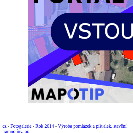
cz
-
Fotogalerie
-
Rok 2014
-
Výroba pomlázek a píšťalek, stavění
trampolíny, op