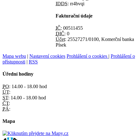
IDDS:
rr4bvqi
Fakturační údaje
IČ:
00511455
DIČ:
0
Účet:
25527271/0100, Komerční banka
Písek
Mapa webu
|
Nastavení cookies
Prohlášení o cookies
|
Prohlášení o
přístupnosti
|
RSS
Úřední hodiny
PO:
14.00 - 18.00 hod
ÚT:
ST:
14.00 - 18.00 hod
ČT:
PÁ:
Mapa