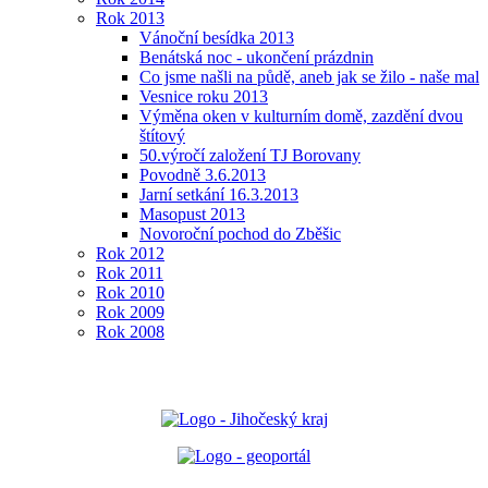
Rok 2013
Vánoční besídka 2013
Benátská noc - ukončení prázdnin
Co jsme našli na půdě, aneb jak se žilo - naše mal
Vesnice roku 2013
Výměna oken v kulturním domě, zazdění dvou
štítový
50.výročí založení TJ Borovany
Povodně 3.6.2013
Jarní setkání 16.3.2013
Masopust 2013
Novoroční pochod do Zběšic
Rok 2012
Rok 2011
Rok 2010
Rok 2009
Rok 2008