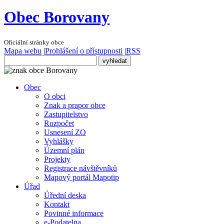
Obec Borovany
Oficiální stránky obce
Mapa webu
|
Prohlášení o přístupnosti
|
RSS
Obec
O obci
Znak a prapor obce
Zastupitelstvo
Rozpočet
Usnesení ZO
Vyhlášky
Územní plán
Projekty
Registrace návštěvníků
Mapový portál Mapotip
Úřad
Úřední deska
Kontakt
Povinné informace
e-Podatelna