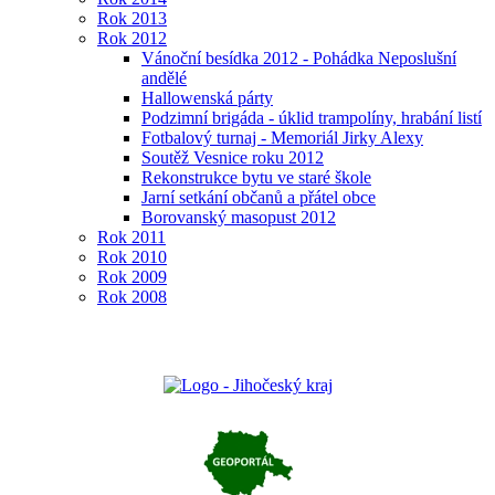
Rok 2013
Rok 2012
Vánoční besídka 2012 - Pohádka Neposlušní
andělé
Hallowenská párty
Podzimní brigáda - úklid trampolíny, hrabání listí
Fotbalový turnaj - Memoriál Jirky Alexy
Soutěž Vesnice roku 2012
Rekonstrukce bytu ve staré škole
Jarní setkání občanů a přátel obce
Borovanský masopust 2012
Rok 2011
Rok 2010
Rok 2009
Rok 2008