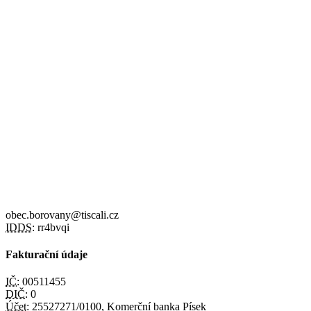
obec.borovany@tiscali.cz
IDDS:
rr4bvqi
Fakturační údaje
IČ:
00511455
DIČ:
0
Účet:
25527271/0100, Komerční banka Písek