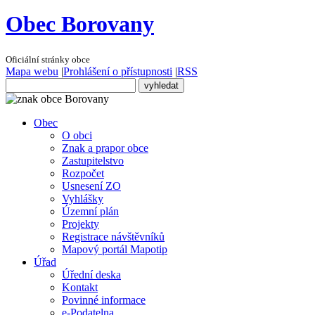
Obec Borovany
Oficiální stránky obce
Mapa webu
|
Prohlášení o přístupnosti
|
RSS
Obec
O obci
Znak a prapor obce
Zastupitelstvo
Rozpočet
Usnesení ZO
Vyhlášky
Územní plán
Projekty
Registrace návštěvníků
Mapový portál Mapotip
Úřad
Úřední deska
Kontakt
Povinné informace
e-Podatelna