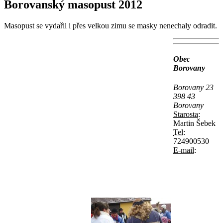
Borovanský masopust 2012
Masopust se vydařil i přes velkou zimu se masky nenechaly odradit.
Obec
Borovany
Borovany 23
398 43
Borovany
Starosta:
Martin Šebek
Tel:
724900530
E-mail: