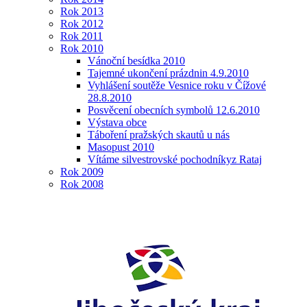
Rok 2013
Rok 2012
Rok 2011
Rok 2010
Vánoční besídka 2010
Tajemné ukončení prázdnin 4.9.2010
Vyhlášení soutěže Vesnice roku v Čížové
28.8.2010
Posvěcení obecních symbolů 12.6.2010
Výstava obce
Táboření pražských skautů u nás
Masopust 2010
Vítáme silvestrovské pochodníkyz Rataj
Rok 2009
Rok 2008