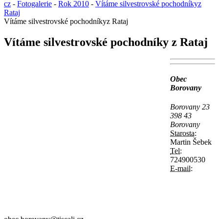
cz
-
Fotogalerie
-
Rok 2010
-
Vítáme silvestrovské pochodníkyz
Rataj
Vítáme silvestrovské pochodníkyz Rataj
Vítáme silvestrovské pochodníky z Rataj
Obec
Borovany
Borovany 23
398 43
Borovany
Starosta:
Martin Šebek
Tel:
724900530
E-mail: