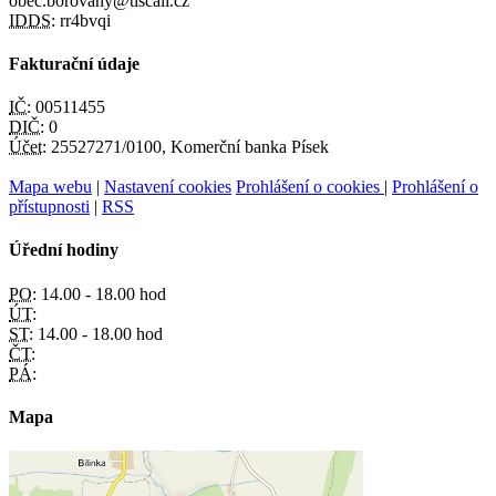
obec.borovany@tiscali.cz
IDDS:
rr4bvqi
Fakturační údaje
IČ:
00511455
DIČ:
0
Účet:
25527271/0100, Komerční banka Písek
Mapa webu
|
Nastavení cookies
Prohlášení o cookies
|
Prohlášení o
přístupnosti
|
RSS
Úřední hodiny
PO:
14.00 - 18.00 hod
ÚT:
ST:
14.00 - 18.00 hod
ČT:
PÁ:
Mapa