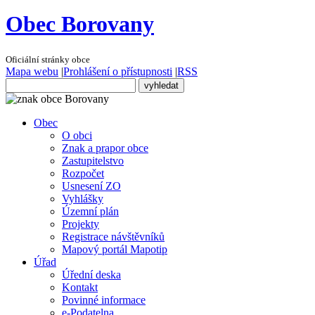
Obec Borovany
Oficiální stránky obce
Mapa webu
|
Prohlášení o přístupnosti
|
RSS
Obec
O obci
Znak a prapor obce
Zastupitelstvo
Rozpočet
Usnesení ZO
Vyhlášky
Územní plán
Projekty
Registrace návštěvníků
Mapový portál Mapotip
Úřad
Úřední deska
Kontakt
Povinné informace
e-Podatelna