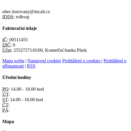
obec.borovany@tiscali.cz
IDDS:
rr4bvqi
Fakturační údaje
IČ:
00511455
DIČ:
0
Účet:
25527271/0100, Komerční banka Písek
Mapa webu
|
Nastavení cookies
Prohlášení o cookies
|
Prohlášení o
přístupnosti
|
RSS
Úřední hodiny
PO:
14.00 - 18.00 hod
ÚT:
ST:
14.00 - 18.00 hod
ČT:
PÁ:
Mapa