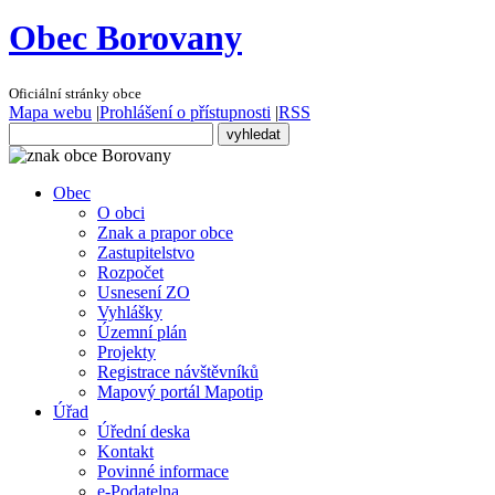
Obec Borovany
Oficiální stránky obce
Mapa webu
|
Prohlášení o přístupnosti
|
RSS
Obec
O obci
Znak a prapor obce
Zastupitelstvo
Rozpočet
Usnesení ZO
Vyhlášky
Územní plán
Projekty
Registrace návštěvníků
Mapový portál Mapotip
Úřad
Úřední deska
Kontakt
Povinné informace
e-Podatelna